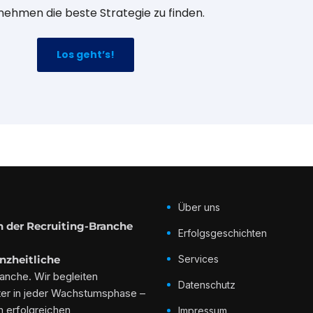
ehmen die beste Strategie zu finden.
Los geht’s!
Über uns
n der Recruiting-Branche
Erfolgsgeschichten
nzheitliche
Services
ranche. Wir begleiten
Datenschutz
ter in jeder Wachstumsphase –
m erfolgreichen
Impressum