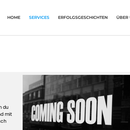
HOME
SERVICES
ERFOLGSGESCHICHTEN
ÜBER
n du
nd mit
sch